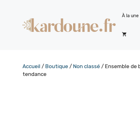
Aller
au
À la une
contenu
Accueil
/
Boutique
/
Non classé
/ Ensemble de b
tendance