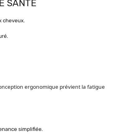
E SANTÉ
ux cheveux.
uré.
conception ergonomique prévient la fatigue
nance simplifiée.