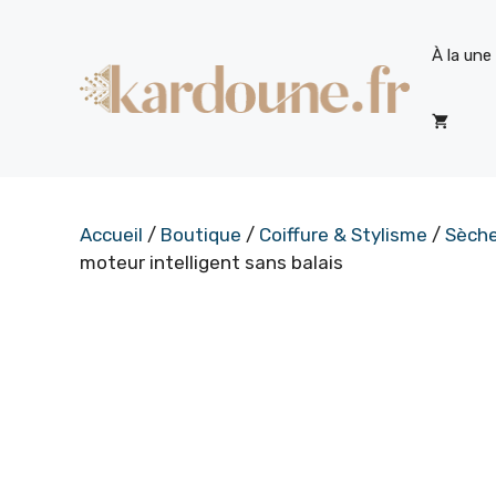
Aller
au
À la une
contenu
Accueil
/
Boutique
/
Coiffure & Stylisme
/
Sèch
moteur intelligent sans balais