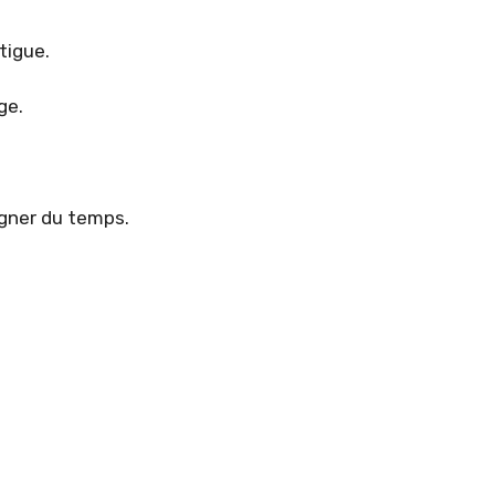
tigue.
ge.
gner du temps.