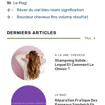
Catégories
Le Mag'
Rêver du ciel bleu islam signification
Boucleur cheveux fins volume résultat
DERNIERS ARTICLES
Plus
À LA UNE
,
CHEVEUX
Shampoing Solide :
Lequel Et Comment Le
Choisir ?
LE MAG'
Réparation Pratique Des
Panneaux Sandwich En