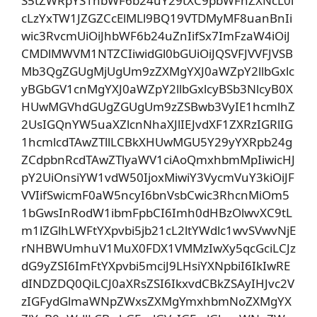
S5tZWRpYS1hbWF6b24uY29tXC9pbWFnZXNcL0l
cLzYxTW1JZGZCcElMLl9BQ19VTDMyMF8uanBnIi
wic3RvcmUiOiJhbWF6b24uZnIifSx7ImFzaW4iOiJ
CMDlMWVM1NTZCIiwidGl0bGUiOiJQSVFJVVFJVSB
Mb3QgZGUgMjUgUm9zZXMgYXJ0aWZpY2llbGxlc
yBGbGV1cnMgYXJ0aWZpY2llbGxlcyBSb3NlcyB0X
HUwMGVhdGUgZGUgUm9zZSBwb3VyIE1hcmlhZ
2UsIGQnYW5uaXZlcnNhaXJlIEJvdXF1ZXRzIGRlIG
1hcmlcdTAwZTllLCBkXHUwMGU5Y29yYXRpb24g
ZCdpbnRcdTAwZTlyaWV1ciAoQmxhbmMpIiwicHJ
pY2UiOnsiYW1vdW50IjoxMiwiY3VycmVuY3kiOiJF
VVIifSwicmF0aW5ncyI6bnVsbCwic3RhcnMiOm5
1bGwsInRodW1ibmFpbCI6Imh0dHBzOlwvXC9tL
m1lZGlhLWFtYXpvbi5jb21cL2ltYWdlc1wvSVwvNjE
rNHBWUmhuV1MuX0FDX1VMMzIwXy5qcGciLCJz
dG9yZSI6ImFtYXpvbi5mciJ9LHsiYXNpbiI6IkIwRE
dINDZDQ0QiLCJ0aXRsZSI6IkxvdCBkZSAyIHJvc2V
zIGFydGlmaWNpZWxsZXMgYmxhbmNoZXMgYX