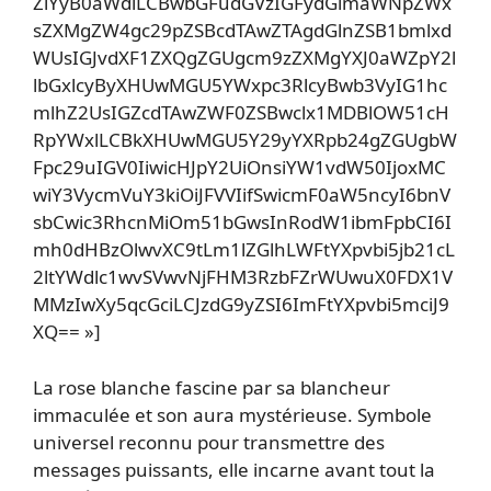
ZlYyB0aWdlLCBwbGFudGVzIGFydGlmaWNpZWx
sZXMgZW4gc29pZSBcdTAwZTAgdGlnZSB1bmlxd
WUsIGJvdXF1ZXQgZGUgcm9zZXMgYXJ0aWZpY2l
lbGxlcyByXHUwMGU5YWxpc3RlcyBwb3VyIG1hc
mlhZ2UsIGZcdTAwZWF0ZSBwclx1MDBlOW51cH
RpYWxlLCBkXHUwMGU5Y29yYXRpb24gZGUgbW
Fpc29uIGV0IiwicHJpY2UiOnsiYW1vdW50IjoxMC
wiY3VycmVuY3kiOiJFVVIifSwicmF0aW5ncyI6bnV
sbCwic3RhcnMiOm51bGwsInRodW1ibmFpbCI6I
mh0dHBzOlwvXC9tLm1lZGlhLWFtYXpvbi5jb21cL
2ltYWdlc1wvSVwvNjFHM3RzbFZrWUwuX0FDX1V
MMzIwXy5qcGciLCJzdG9yZSI6ImFtYXpvbi5mciJ9
XQ== »]
La rose blanche fascine par sa blancheur
immaculée et son aura mystérieuse. Symbole
universel reconnu pour transmettre des
messages puissants, elle incarne avant tout la