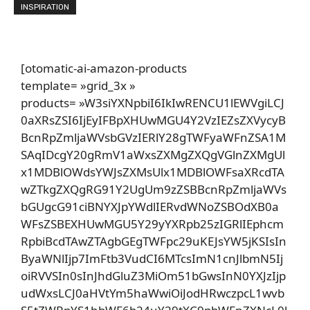
INSPIRATION
[otomatic-ai-amazon-products
template= »grid_3x »
products= »W3siYXNpbiI6IkIwRENCU1lEWVgiLCJ
0aXRsZSI6IjEyIFBpXHUwMGU4Y2VzIEZsZXVycyB
BcnRpZmljaWVsbGVzIERlY28gTWFyaWFnZSA1M
SAqIDcgY20gRmV1aWxsZXMgZXQgVGlnZXMgUl
x1MDBlOWdsYWJsZXMsUlx1MDBlOWFsaXRcdTA
wZTkgZXQgRG91Y2UgUm9zZSBBcnRpZmljaWVs
bGUgcG91ciBNYXJpYWdlIERvdWNoZSBOdXB0a
WFsZSBEXHUwMGU5Y29yYXRpb25zIGRlIEphcm
RpbiBcdTAwZTAgbGEgTWFpc29uKEJsYW5jKSIsIn
ByaWNlIjp7ImFtb3VudCI6MTcsImN1cnJlbmN5Ij
oiRVVSIn0sInJhdGluZ3MiOm51bGwsInN0YXJzIjp
udWxsLCJ0aHVtYm5haWwiOiJodHRwczpcL1wvb